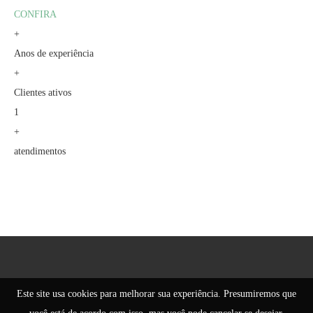
CONFIRA
+
Anos de experiência
+
Clientes ativos
1
+
atendimentos
Este site usa cookies para melhorar sua experiência. Presumiremos que
@2021 - All Right Reserved. Designed and Developed by
PenciDesign