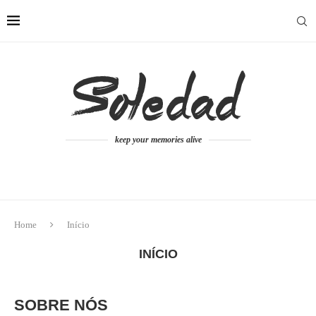
keep your memories alive
Home
Início
INÍCIO
SOBRE NÓS