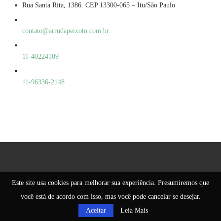
Rua Santa Rita, 1386. CEP 13300-065 – Itu/São Paulo
contato@arrudapeixoto.com.br
11-40224109
11-96336-2148
Este site usa cookies para melhorar sua experiência. Presumiremos que
@2021 - All Right Reserved. Designed and Developed by
PenciDesign
você está de acordo com isso, mas você pode cancelar se desejar.
BACK TO TOP
Aceitar
Leia Mais