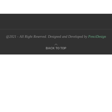
@2021 - All Right Reserved. Designed and Developed by
PenciDesign
BACK TO TOP