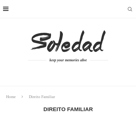
keep your memories alive
Home
Direito Familiar
DIREITO FAMILIAR