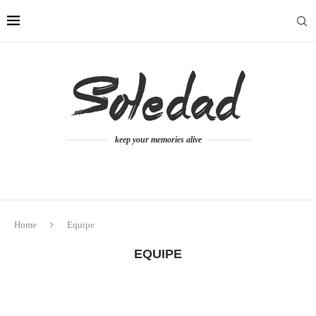
keep your memories alive
Home
Equipe
EQUIPE